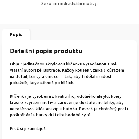
Sezonní i individuální motivy.
Popis
Detailní popis produktu
Objev jedinečnou akrylovou klíčenku vytvořenou z mé
vlastní autorské ilustrace. Každý kousek vzniká s důrazem
na detail, barvy a emoce — tak, aby ti dělala radost
pokaždé, když sáhneš po klíčích.
Klíčenka je vyrobená z kvalitního, odolného akrylu, který
krásně zvýrazní motiv a zároveň je dostatečně lehký, aby
nezatěžoval klíče ani zip u batohu. Povrch je chráněný proti
poškrábání a barvy drží dlouhodobě syté.
Proč si ji zamiluješ: