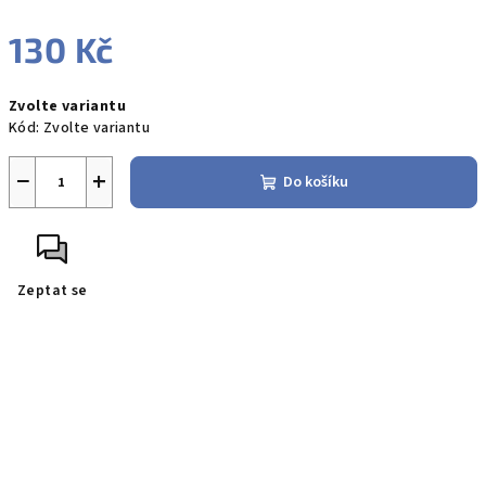
130 Kč
Měrná
Zvolte variantu
cena:
Kód:
Zvolte variantu
−
+
Do košíku
Zeptat se