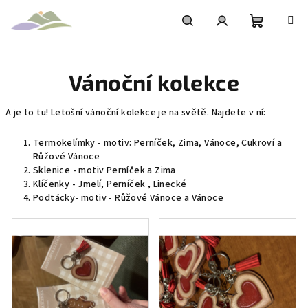
Přejít
na
obsah
Nákupní
Hledat
Přihlášení
Vánoční kolekce
košík
A je to tu! Letošní vánoční kolekce je na světě. Najdete v ní:
Termokelímky - motiv: Perníček, Zima, Vánoce, Cukroví a
Růžové Vánoce
Sklenice - motiv Perníček a Zima
Klíčenky - Jmelí, Perníček , Linecké
Podtácky- motiv - Růžové Vánoce a Vánoce